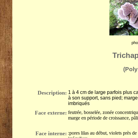
pho
Tricha
(Poly
Description:
1 à 4 cm de large parfois plus c
à son support, sans pied; marge
imbriqués
Face externe:
feutrée, bosselée, zonée concentriqu
marge en période de croissance, pâli
Face interne:
:pores lilas au début, violets près de