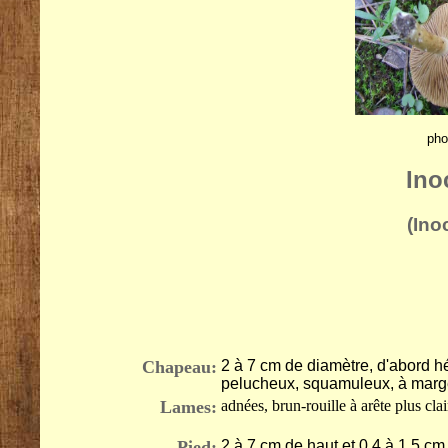
pho
Ino
(Ino
Chapeau:
2 à 7 cm de diamètre, d'abord hé
pelucheux, squamuleux, à marg
Lames:
adnées, brun-rouille à arête plus clai
Pied:
2 à 7 cm de haut et 0,4 à 1,5 