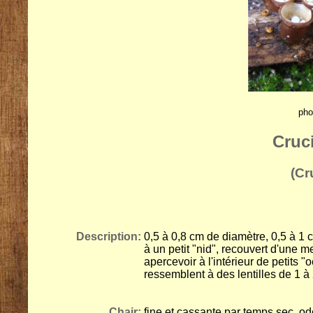
pho
Cruc
(Cr
Description:
0,5 à 0,8 cm de diamètre, 0,5 à 1
à un petit "nid", recouvert d'une m
apercevoir à l'intérieur de petits 
ressemblent à des lentilles de 1 
Chair:
fine et cassante par temps sec, od