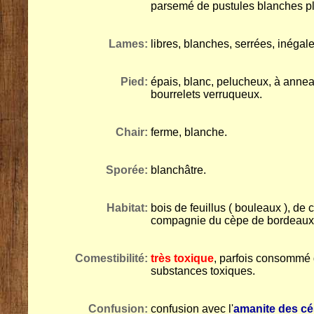
parsemé de pustules blanches p
Lames:
libres, blanches, serrées, inégale
Pied:
épais, blanc, pelucheux, à annea
bourrelets verruqueux.
Chair:
ferme, blanche.
Sporée:
blanchâtre.
Habitat:
bois de feuillus ( bouleaux ), de
compagnie du cèpe de bordeaux.F
Comestibilité:
très toxique
, parfois consommé d
substances toxiques.
Confusion:
confusion avec l'
amanite des cé