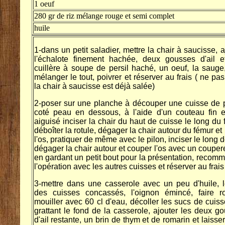
1 oeuf
280 gr de riz mélange rouge et semi complet
huile
1-dans un petit saladier, mettre la chair à saucisse, a
l'échalote finement hachée, deux gousses d'ail e
cuillère à soupe de persil haché, un oeuf, la sauge
mélanger le tout, poivrer et réserver au frais ( ne pas
la chair à saucisse est déjà salée)
2-poser sur une planche à découper une cuisse de 
coté peau en dessous, à l'aide d'un couteau fin e
aiguisé inciser la chair du haut de cuisse le long du 
déboîter la rotule, dégager la chair autour du fémur et r
l'os, pratiquer de même avec le pilon, inciser le long de
dégager la chair autour et couper l'os avec un coupere
en gardant un petit bout pour la présentation, recom
l'opération avec les autres cuisses et réserver au frais
3-mettre dans une casserole avec un peu d'huile, 
des cuisses concassés, l'oignon émincé, faire ro
mouiller avec 60 cl d'eau, décoller les sucs de cuis
grattant le fond de la casserole, ajouter les deux g
d'ail restante, un brin de thym et de romarin et laisser