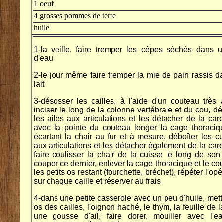
1 oeuf
4 grosses pommes de terre
huile
1-la veille, faire tremper les cèpes séchés dans 
d'eau
2-le jour même faire tremper la mie de pain rassis d
lait
3-désosser les cailles, à l'aide d'un couteau très a
inciser le long de la colonne vertébrale et du cou, dé
les ailes aux articulations et les détacher de la car
avec la pointe du couteau longer la cage thoraci
écartant la chair au fur et à mesure, déboîter les c
aux articulations et les détacher également de la car
faire coulisser la chair de la cuisse le long de son
couper ce dernier, enlever la cage thoracique et le cou
les petits os restant (fourchette, bréchet), répéter l'op
sur chaque caille et réserver au frais
4-dans une petite casserole avec un peu d'huile, mett
os des cailles, l'oignon haché, le thym, la feuille de la
une gousse d'ail, faire dorer, mouiller avec l'e