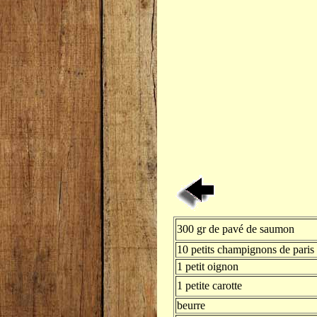
300 gr de pavé de saumon
10 petits champignons de paris
1 petit oignon
1 petite carotte
beurre