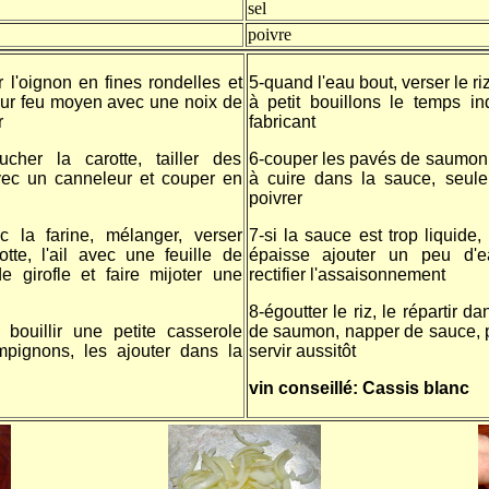
sel
poivre
 l'oignon en fines rondelles et
5-quand l'eau bout, verser le riz
sur feu moyen avec une noix de
à petit bouillons le temps i
r
fabricant
cher la carotte, tailler des
6-couper les pavés de saumon 
vec un canneleur et couper en
à cuire dans la sauce, seul
poivrer
c la farine, mélanger, verser
7-si la sauce est trop liquide, 
rotte, l'ail avec une feuille de
épaisse ajouter un peu d'e
e girofle et faire mijoter une
rectifier l'assaisonnement
8-égoutter le riz, le répartir d
 bouillir une petite casserole
de saumon, napper de sauce, p
ampignons, les ajouter dans la
servir aussitôt
vin conseillé: Cassis blanc