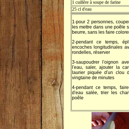
1 cuillère à soupe de farine
25 cl d'eau
1-pour 2 personnes, couper
les mettre dans une poêle 
beurre, sans les faire colore
2-pendant ce temps, éplu
encoches longitudinales a
rondelles, réserver
3-saupoudrer l'oignon ave
l'eau, saler, ajouter la ca
laurier piquée d'un clou d
vingtaine de minutes
4-pendant ce temps, faire
d'eau salée, trier les ch
poêle